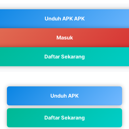
Unduh APK APK
Masuk
Daftar Sekarang
Unduh APK
Daftar Sekarang