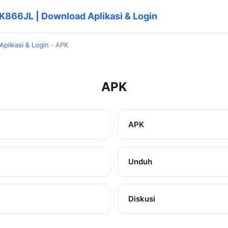
K866JL | Download Aplikasi & Login
plikasi & Login
›
APK
APK
APK
Unduh
Diskusi